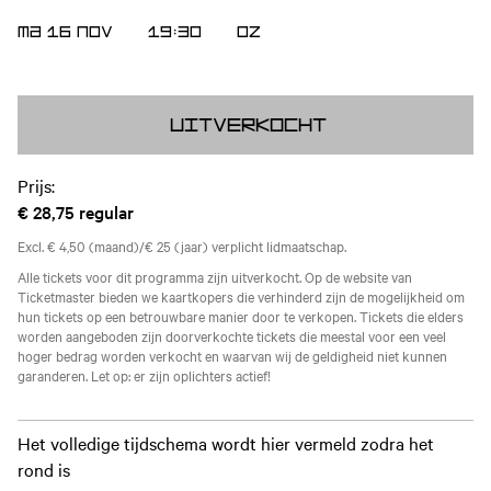
MA 16 NOV
19:30
OZ
Uitverkocht
Prijs:
€ 28,75
regular
Excl. € 4,50 (maand)/€ 25 (jaar) verplicht lidmaatschap.
Alle tickets voor dit programma zijn uitverkocht. Op de website van
Ticketmaster bieden we kaartkopers die verhinderd zijn de mogelijkheid om
hun tickets op een betrouwbare manier door te verkopen. Tickets die elders
worden aangeboden zijn doorverkochte tickets die meestal voor een veel
hoger bedrag worden verkocht en waarvan wij de geldigheid niet kunnen
garanderen. Let op: er zijn oplichters actief!
Het volledige tijdschema wordt hier vermeld zodra het
rond is