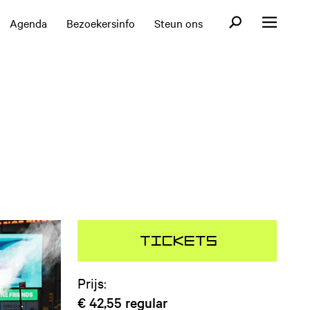
Open zoekformul
Agenda
Bezoekersinfo
Steun ons
Open menu
Tickets
Prijs:
€ 42,55
regular