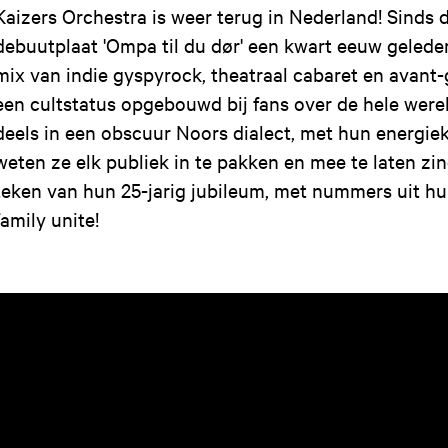
Kaizers Orchestra is weer terug in Nederland! Sinds 
debuutplaat 'Ompa til du dør' een kwart eeuw geled
mix van indie gyspyrock, theatraal cabaret en avant-
een cultstatus opgebouwd bij fans over de hele werel
deels in een obscuur Noors dialect, met hun energi
weten ze elk publiek in te pakken en mee te laten zin
teken van hun 25-jarig jubileum, met nummers uit hun
family unite!