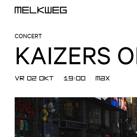
Logo, naar home
CONCERT
KAIZERS 
VR 02 OKT
19:00
MAX