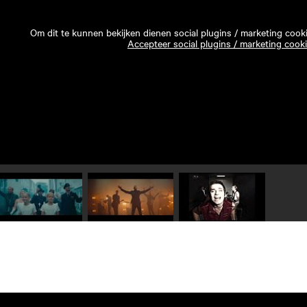
Om dit te kunnen bekijken dienen social plugins / marketing cook
Accepteer social plugins / marketing cook
Speel video 1 af
Speel video 2 af
Speel video 3 af