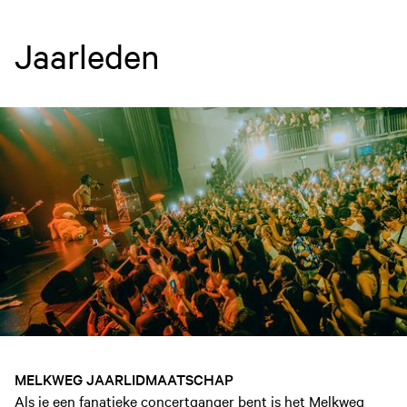
Jaarleden
MELKWEG JAARLIDMAATSCHAP
Als je een fanatieke concertganger bent is het Melkweg