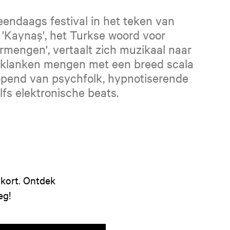
eendaags festival in het teken van
 'Kaynaş', het Turkse woord voor
rmengen', vertaalt zich muzikaal naar
le klanken mengen met een breed scala
opend van psychfolk, hypnotiserende
fs elektronische beats.
nkort. Ontdek
eg!