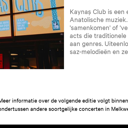
Kaynaş Club is een 
Anatolische muziek.
'samenkomen' of 've
acts die traditione
aan genres. Uiteenl
saz-melodieën en zel
Meer informatie over de volgende editie volgt binne
ondertussen andere soortgelijke concerten in Melkw