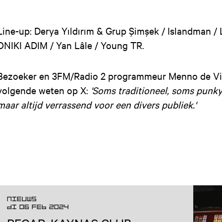
Line-up: Derya Yıldırım & Grup Şimşek / Islandman / L
ONIKI ADIM / Yan Lâle / Young TR.
Bezoeker en 3FM/Radio 2 programmeur Menno de Viss
volgende weten op X:
'Soms traditioneel, soms punky
maar altijd verrassend voor een divers publiek.'
Nieuws
DI 06 FEB 2024