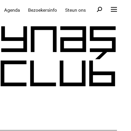
Open zoekformul
Agenda
Bezoekersinfo
Steun ons
Open menu
y
n
a
ş
C
l
u
b