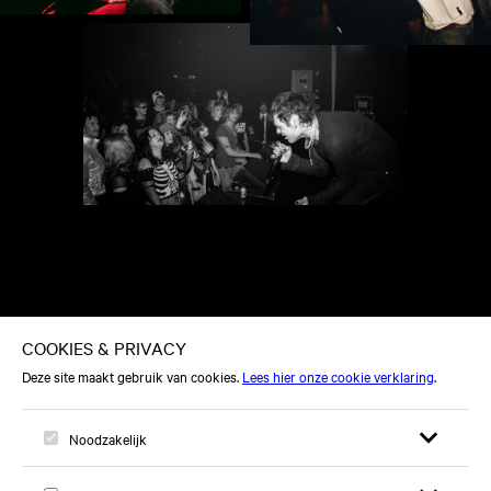
Nieuws
WO 15 APR
NEVERMIND THE VULVAS:
PUNK MET EEN MISSIE
We blikken met Milk Maders, Hannah 
en Tedje vooruit naar hun aankomende 