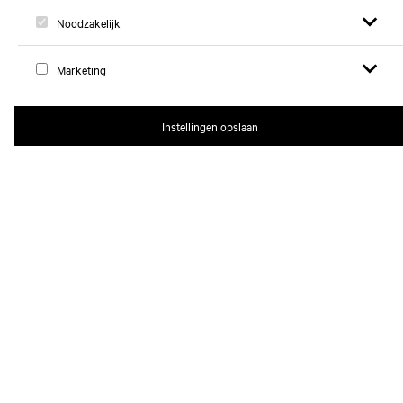
Open zoek
Open
Logo, naar home