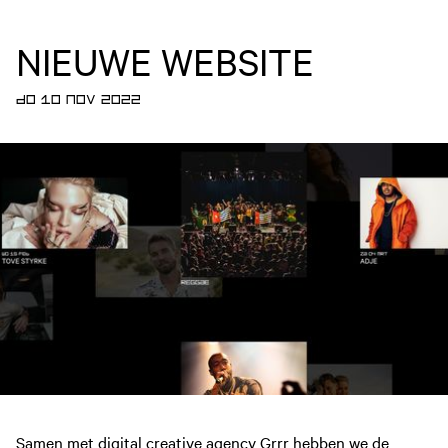
NIEUWE WEBSITE
DO 10 NOV 2022
Samen met digital creative agency
Grrr
hebben we de