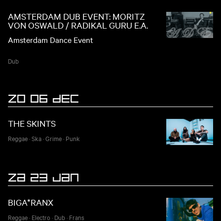
AMSTERDAM DUB EVENT: MORITZ
VON OSWALD / RADIKAL GURU E.A.
Amsterdam Dance Event
Dub
ZO 06 DEC
THE SKINTS
Reggae
·
Ska
·
Grime
·
Punk
ZA 23 JAN
BIGA*RANX
Reggae
·
Electro
·
Dub
·
Frans