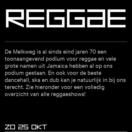
R
E
G
G
A
E
De Melkweg is al sinds eind jaren 70 een
toonaangevend podium voor reggae en vele
grote namen uit Jamaica hebben al op ons
podium gestaan. En ook voor de beste
dancehall, ska en dub kan je natuurlijk in bij ons
terecht. Zie hieronder voor een volledig
overzicht van alle reggaeshows!
ZO 25 OKT
EVENEMENTEN