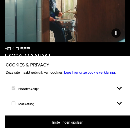
Vermind
DO 10 SEP
ECCA VANDAL
Open zoek
Open