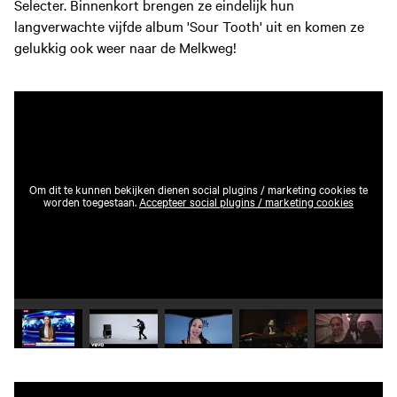
Selecter. Binnenkort brengen ze eindelijk hun
langverwachte vijfde album 'Sour Tooth' uit en komen ze
gelukkig ook weer naar de Melkweg!
Om dit te kunnen bekijken dienen social plugins / marketing cookies te
worden toegestaan.
Accepteer social plugins / marketing cookies
Speel video 1 af
Speel video 2 af
Speel video 3 af
Speel video 4 af
Speel vid