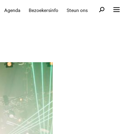
Open zoekformul
Agenda
Bezoekersinfo
Steun ons
Open menu