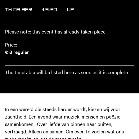
TH 09 APR
19:30
UP
Please note: this event has already taken place
Price:
€ 8
regular
The timetable will be listed here as soon as it is complete
In een wereld die steeds harder wordt, kiezen wij voor
zachtheid. Een avond waar muziek, mensen en poëzie
samenkomen. Over liefde van binnen naar buiten,
vertraagd. Alleen en samen. Om even te voelen wat ons
mens maakt, en wat de mens maakt.