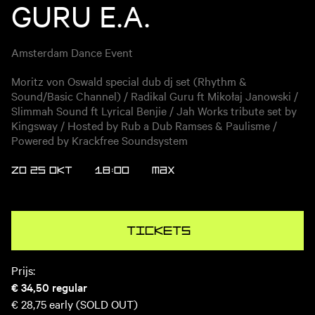
GURU E.A.
Amsterdam Dance Event
Moritz von Oswald special dub dj set (Rhythm &
Sound/Basic Channel) / Radikal Guru ft Mikołaj Janowski /
Slimmah Sound ft Lyrical Benjie / Jah Works tribute set by
Kingsway / Hosted by Rub a Dub Ramses & Paulisme /
Powered by Krackfree Soundsystem
ZO 25 OKT
18:00
MAX
Tickets
Prijs:
€ 34,50
regular
€ 28,75
early (SOLD OUT)