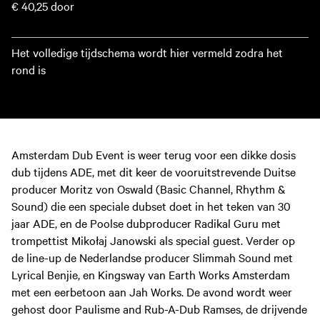
€ 40,25
door
Het volledige tijdschema wordt hier vermeld zodra het
rond is
Amsterdam Dub Event is weer terug voor een dikke dosis
dub tijdens ADE, met dit keer de vooruitstrevende Duitse
producer Moritz von Oswald (Basic Channel, Rhythm &
Sound) die een speciale dubset doet in het teken van 30
jaar ADE, en de Poolse dubproducer Radikal Guru met
trompettist Mikołaj Janowski als special guest. Verder op
de line-up de Nederlandse producer Slimmah Sound met
Lyrical Benjie, en Kingsway van Earth Works Amsterdam
met een eerbetoon aan Jah Works. De avond wordt weer
gehost door Paulisme and Rub-A-Dub Ramses, de drijvende