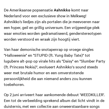
De Amerikaanse popsensatie
Ashnikko
komt naar
Nederland voor een exclusieve show in Melkweg!
Ashnikko’s liedjes zijn als portalen die je meevoeren naar
een hyper, geil en grillig universum. Een vrijgeestige plek
waar emoties worden gedramatiseerd, genderstereotypen
worden verstoord en wraak zijn hoogtij viert.
Van haar demonische snotapenrap op vroege singles
"Halloweenie" en "STUPID (ft. Yung Baby Tate)" tot
lugubere alt-pop op virale hits als "Daisy" en "Slumber Party
(ft. Princess Nokia)", evolueert Ashnikko's sound steeds
weer met brutale humor en een omverstotende
persoonlijkheid die aan niemand anders zou kunnen
toebehoren.
Op 2 juni arriveert haar aankomende debuut 'WEEDKILLER'.
Een tot de verbeelding sprekend album dat licht vindt in de
duisternis, met een collectie aan onweerstaanbare songs