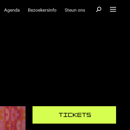
Open zoekformul
Agenda
Bezoekersinfo
Steun ons
Open menu
Tickets