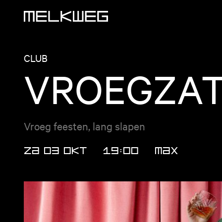
Logo, naar home
CLUB
VROEGZA
Vroeg feesten, lang slapen
ZA 03 OKT
19:00
MAX