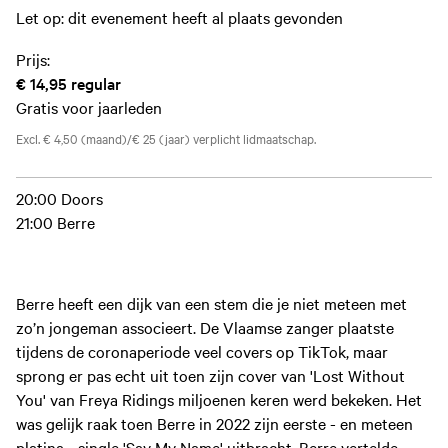
Let op: dit evenement heeft al plaats gevonden
Prijs:
€ 14,95
regular
Gratis voor jaarleden
Excl. € 4,50 (maand)/€ 25 (jaar) verplicht lidmaatschap.
20:00 Doors
21:00 Berre
Berre heeft een dijk van een stem die je niet meteen met
zo’n jongeman associeert. De Vlaamse zanger plaatste
tijdens de coronaperiode veel covers op TikTok, maar
sprong er pas echt uit toen zijn cover van 'Lost Without
You' van Freya Ridings miljoenen keren werd bekeken. Het
was gelijk raak toen Berre in 2022 zijn eerste - en meteen
platina - single 'Say My Name' uitbracht. Berre vertelde