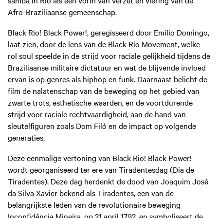
samba in Rio als een vorm van verzet en viering van de
Afro-Braziliaanse gemeenschap.
Black Rio! Black Power!, geregisseerd door Emílio Domingo,
laat zien, door de lens van de Black Rio Movement, welke
rol soul speelde in de strijd voor raciale gelijkheid tijdens de
Braziliaanse militaire dictatuur en wat de blijvende invloed
ervan is op genres als hiphop en funk. Daarnaast belicht de
film de nalatenschap van de beweging op het gebied van
zwarte trots, esthetische waarden, en de voortdurende
strijd voor raciale rechtvaardigheid, aan de hand van
sleutelfiguren zoals Dom Filó en de impact op volgende
generaties.
Deze eenmalige vertoning van Black Rio! Black Power!
wordt georganiseerd ter ere van Tiradentesdag (Dia de
Tiradentes). Deze dag herdenkt de dood van Joaquim José
da Silva Xavier bekend als Tiradentes, een van de
belangrijkste leden van de revolutionaire beweging
Inconfidência Mineira, op 21 april 1792, en symboliseert de