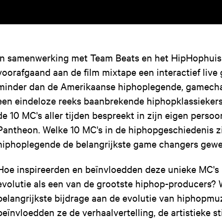
In samenwerking met Team Beats en het HipHophuis 
voorafgaand aan de film mixtape een interactief liv
minder dan de Amerikaanse hiphoplegende, gamecha
een eindeloze reeks baanbrekende hiphopklassiekers;
de 10 MC's aller tijden bespreekt in zijn eigen perso
Pantheon. Welke 10 MC's in de hiphopgeschiedenis z
hiphoplegende de belangrijkste game changers gew
Hoe inspireerden en beïnvloedden deze unieke MC's 
evolutie als een van de grootste hiphop-producers?
belangrijkste bijdrage aan de evolutie van hiphopmu
beïnvloedden ze de verhaalvertelling, de artistieke s