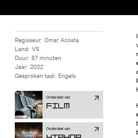
Filminformatie
Regisseur
:
Omar Acosta
Land
:
VS
Duur
:
87 minuten
Jaar
:
2022
Gesproken taal
:
Engels
Onderdeel van
Film
Onderdeel van
Hiphop