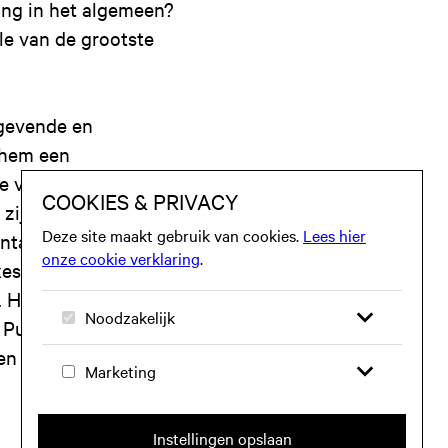
ing in het algemeen?
le van de grootste
ngevende en
 hem een
e van de meest cruciale
 zijn repertoire met
tale albumseries en -
xes heeft hij geholpen
. Hij werkte met
an Public Enemy tot Mary
en wees getuige van de