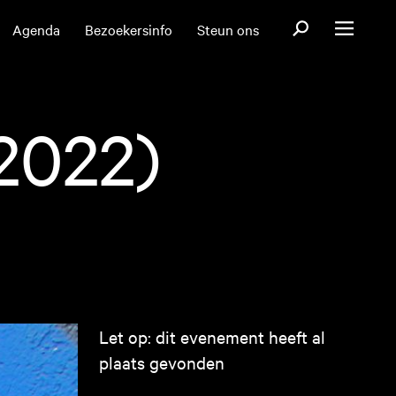
Open zoekformul
Agenda
Bezoekersinfo
Steun ons
Open menu
2022)
Let op: dit evenement heeft al
plaats gevonden