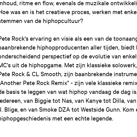
inhoud, ritme en flow, evenals de muzikale ontwikkel
Hoe was en is het creatieve proces, werken met enke
stemmen van de hiphopcultuur?
Pete Rock's ervaring en visie als een van de toonaa
baanbrekende hiphopproducenten aller tijden, biedt
onderscheidend perspectief op de evolutie van enkel
MC's uit de hiphopgame. Met zijn klassieke solowerk,
Pete Rock & CL Smooth, zijn baanbrekende instrumen
"Another Pete Rock Remix" - zijn vele klassieke remi
de basis te leggen van wat hiphop vandaag de dag is
iedereen, van Biggie tot Nas, van Kanye tot Dilla, v
J. Blige, en van Smoke DZA tot Westside Gunn. Kom 
hiphopgeschiedenis met een echte legende.