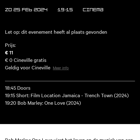
ZO 25 FEB 2024
19:15
Cinema
Let op: dit evenement heeft al plaats gevonden
Prijs:
€ 11
€ 0
Cineville gratis
Geldig voor Cineville
Meer info
18:45 Doors
19:15 Short: Film Location Jamaica - Trench Town (2024)
19:20 Bob Marley: One Love (2024)
Bob Marley: One Love
viert het leven en de muziek van een