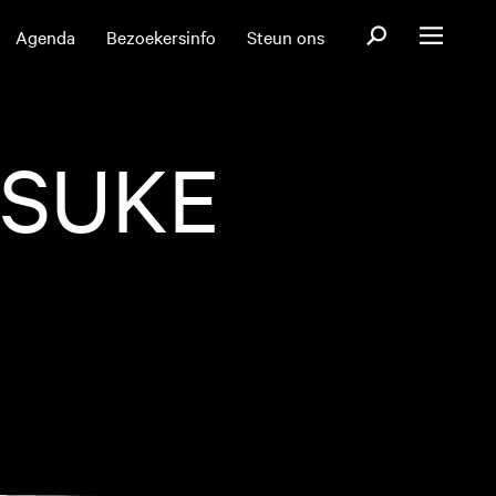
Open zoekformul
Agenda
Bezoekersinfo
Steun ons
Open menu
NSUKE