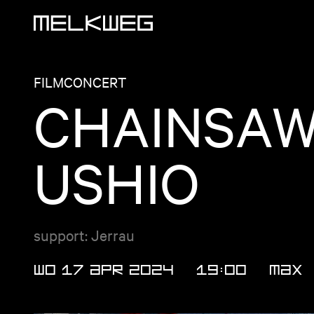
Logo, naar home
FILM
CONCERT
CHAINSAW
USHIO
support: Jerrau
WO 17 APR 2024
19:00
MAX