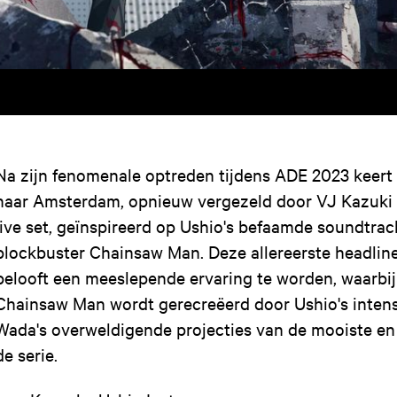
Na zijn fenomenale optreden tijdens ADE 2023 keert
naar Amsterdam, opnieuw vergezeld door VJ Kazuki 
live set, geïnspireerd op Ushio's befaamde soundtra
blockbuster Chainsaw Man. Deze allereerste headlin
belooft een meeslepende ervaring te worden, waarbij
Chainsaw Man wordt gerecreëerd door Ushio's intense
Wada's overweldigende projecties van de mooiste en 
de serie.