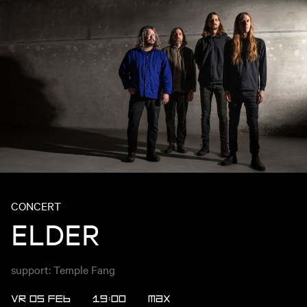
CONCERT
ELDER
support: Temple Fang
VR 05 FEB
19:00
MAX