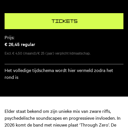
Tickets
Prijs:
€ 26,45
regular
Excl. € 4,50 (maand)/€ 25 (jaar) verplicht lidmaatschap.
Het volledige tijdschema wordt hier vermeld zodra het
rond is
Elder staat bekend om zijn unieke mix van zware riffs,
psychedelische soundscapes en progressieve invloeden. In
2026 komt de band met nieuwe plaat ‘Through Zero’. De