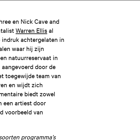
Three en Nick Cave and
talist
Warren Ellis
al
 indruk achtergelaten in
len waar hij zijn
een natuurreservaat in
n aangevoerd door de
et toegewijde team van
en en wijdt zich
mentaire biedt zowel
n een artiest door
end voorbeeld van
e soorten programma’s