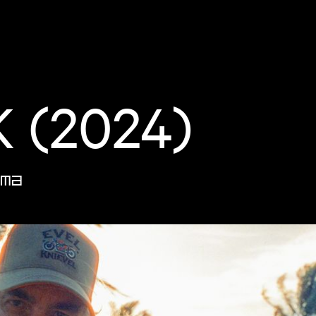
 (2024)
ma