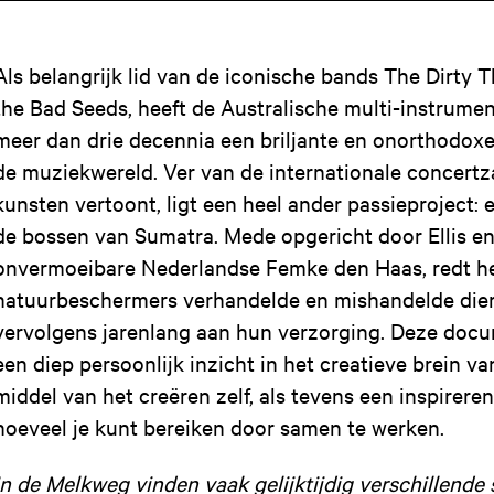
Als belangrijk lid van de iconische bands The Dirty 
the Bad Seeds, heeft de Australische multi-instrumen
meer dan drie decennia een briljante en onorthodoxe
de muziekwereld. Ver van de internationale concertza
kunsten vertoont, ligt een heel ander passieproject: 
de bossen van Sumatra. Mede opgericht door Ellis e
onvermoeibare Nederlandse Femke den Haas, redt h
natuurbeschermers verhandelde en mishandelde dier
vervolgens jarenlang aan hun verzorging. Deze docu
een diep persoonlijk inzicht in het creatieve brein va
middel van het creëren zelf, als tevens een inspirer
hoeveel je kunt bereiken door samen te werken.
In de Melkweg vinden vaak gelijktijdig verschillend