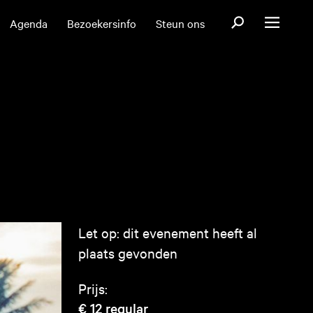
Open zoekformul
Agenda
Bezoekersinfo
Steun ons
Open menu
Let op: dit evenement heeft al
plaats gevonden
Prijs:
€ 12
regular