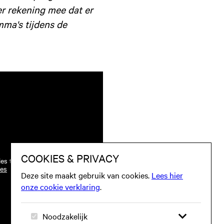
er rekening mee dat er
mma's tijdens de
ies te worden toegestaan.
ies