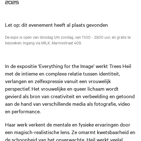
2025
Let op: dit evenement heeft al plaats gevonden
De expo is open van dinsdag t/m zondag, van 11:00 - 23:00 uur, en gratis te
bezoeken. Ingang via MILK, Marnixstraat 409.
In de expositie ‘Everything for the Image’ werkt Trees Heil
met de intieme en complexe relatie tussen identiteit,
verlangen en zelfexpressie vanuit een vrouwelijk
perspectief.
Het vrouwelijke en queer lichaam wordt
gevierd als bron van creativiteit en verbeelding en getoond
aan de hand van verschillende media als fotografie, video
en performance.
Haar werk verkent de mentale en fysieke ervaringen door
een magisch-realistische lens. Ze omarmt kwetsbaarheid en
de schoonheid van het onverwachte. Heil werkt veelal