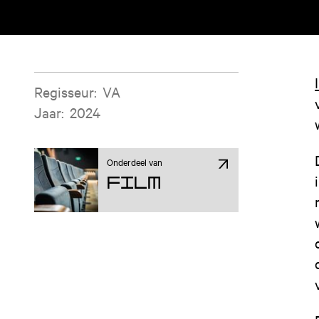
Filminformatie
Regisseur
:
VA
Jaar
:
2024
Onderdeel van
Film