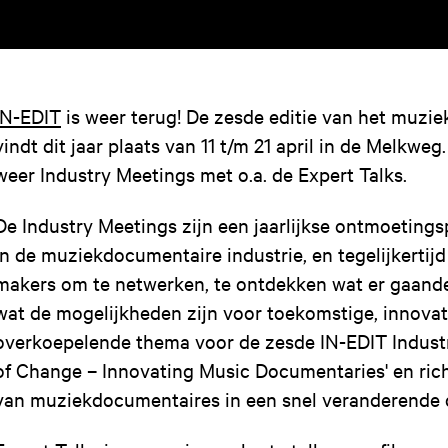
IN-EDIT
is weer terug! De zesde editie van het muzie
vindt dit jaar plaats van 11 t/m 21 april in de Melkweg.
weer Industry Meetings met o.a. de Expert Talks.
De Industry Meetings zijn een jaarlijkse ontmoetings
in de muziekdocumentaire industrie, en tegelijkertij
makers om te netwerken, te ontdekken wat er gaande
wat de mogelijkheden zijn voor toekomstige, innovat
overkoepelende thema voor de zesde IN-EDIT Indust
of Change – Innovating Music Documentaries' en rich
van muziekdocumentaires in een snel veranderende d