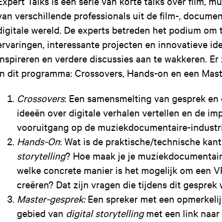
Expert Talks is een serie van korte talks over film, m
van verschillende professionals uit de film-, document
digitale wereld. De experts betreden het podium om 
ervaringen, interessante projecten en innovatieve id
inspireren en verdere discussies aan te wakkeren. Er
in dit programma: Crossovers, Hands-on en een Mast
Crossovers
: Een samensmelting van gesprek en 
ideeën over digitale verhalen vertellen en de i
vooruitgang op de muziekdocumentaire-industr
Hands-On
: Wat is de praktische/technische kan
storytelling
? Hoe maak je je muziekdocumentai
welke concrete manier is het mogelijk om een VR-
creëren? Dat zijn vragen die tijdens dit gespre
Master-gesprek:
Een spreker met een opmerkelij
gebied van
digital storytelling
met een link naa