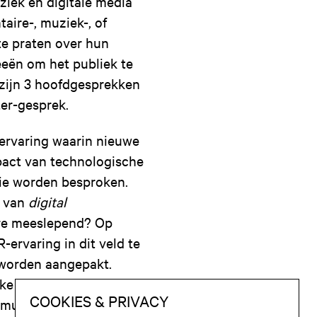
uziek en digitale media
aire-, muziek-, of
te praten over hun
eeën om het publiek te
 zijn 3 hoofdgesprekken
er-gesprek.
ervaring waarin nieuwe
mpact van technologische
ie worden besproken.
t van
digital
re meeslepend? Op
ervaring in dit veld te
k worden aangepakt.
ke carrière op het
r muziekdocumentaires