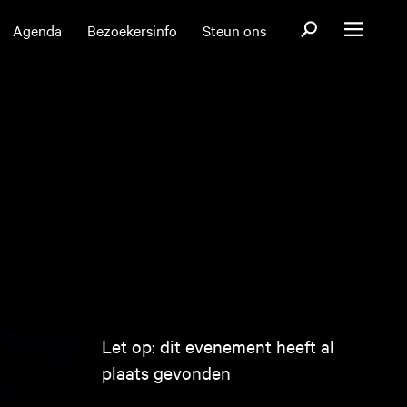
Open zoekformul
Agenda
Bezoekersinfo
Steun ons
Open menu
Let op: dit evenement heeft al
plaats gevonden