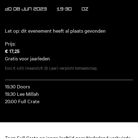
DO 08 JUN 2023
19:30
OZ
Let op: dit evenement heeft al plaats gevonden
Prijs:
€ 17,25
Gratis voor jaarleden
Excl. € 4,50 (maand)/€ 25 (jaar) verplicht lidmaatschap.
19.30 Doors
19.30 Lee Millah
20.00 Full Crate
Toen Full Crate op jonge leeftijd naar Nederland verhuisde