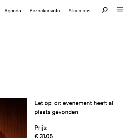
Open zoekformul
Agenda
Bezoekersinfo
Steun ons
Open menu
Let op: dit evenement heeft al
plaats gevonden
Prijs:
€ 31,05