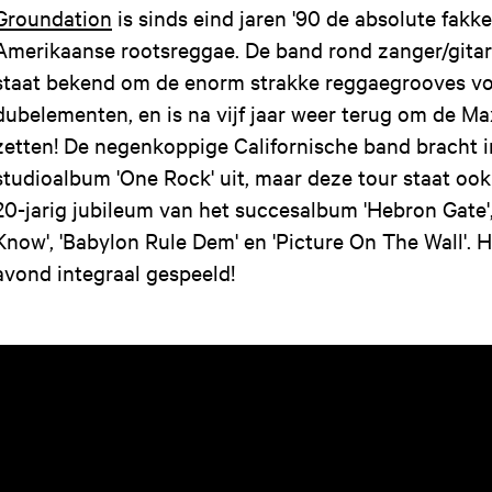
Groundation
is sinds eind jaren '90 de absolute fakk
Amerikaanse rootsreggae. De band rond zanger/gitari
staat bekend om de enorm strakke reggaegrooves vol
dubelementen, en is na vijf jaar weer terug om de Ma
zetten! De negenkoppige Californische band bracht 
studioalbum 'One Rock' uit, maar deze tour staat ook
20-jarig jubileum van het succesalbum 'Hebron Gate',
Know', 'Babylon Rule Dem' en 'Picture On The Wall'.
avond integraal gespeeld!