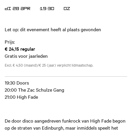
DI 28 APR
19:30
OZ
Let op: dit evenement heeft al plaats gevonden
Prijs:
€ 24,15
regular
Gratis voor jaarleden
Excl. € 4,50 (maand)/€ 25 (jaar) verplicht lidmaatschap.
19:30 Doors
20:00 The Zac Schulze Gang
21:00 High Fade
De door disco aangedreven funkrock van High Fade begon
op de straten van Edinburgh, maar inmiddels speelt het