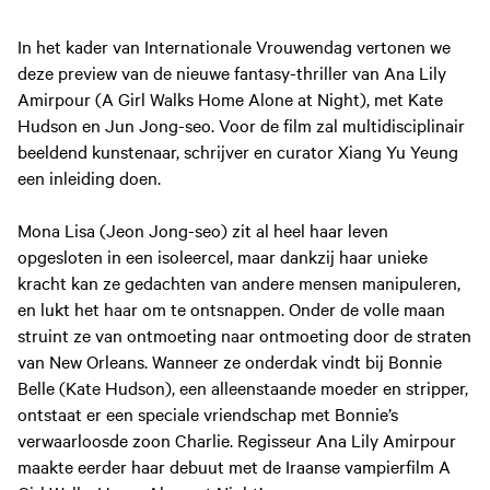
In het kader van Internationale Vrouwendag vertonen we
deze preview van de nieuwe fantasy-thriller van Ana Lily
Amirpour (A Girl Walks Home Alone at Night), met Kate
Hudson en Jun Jong-seo. Voor de film zal multidisciplinair
beeldend kunstenaar, schrijver en curator Xiang Yu Yeung
een inleiding doen.
Mona Lisa (Jeon Jong-seo) zit al heel haar leven
opgesloten in een isoleercel, maar dankzij haar unieke
kracht kan ze gedachten van andere mensen manipuleren,
en lukt het haar om te ontsnappen. Onder de volle maan
struint ze van ontmoeting naar ontmoeting door de straten
van New Orleans. Wanneer ze onderdak vindt bij Bonnie
Belle (Kate Hudson), een alleenstaande moeder en stripper,
ontstaat er een speciale vriendschap met Bonnie’s
verwaarloosde zoon Charlie. Regisseur Ana Lily Amirpour
maakte eerder haar debuut met de Iraanse vampierfilm A