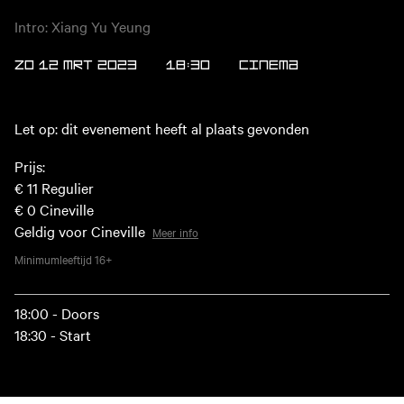
Intro: Xiang Yu Yeung
ZO 12 MRT 2023
18:30
Cinema
Let op: dit evenement heeft al plaats gevonden
Prijs:
€ 11
Regulier
€ 0
Cineville
Geldig voor Cineville
Meer info
Minimumleeftijd
16+
18:00 - Doors
18:30 - Start