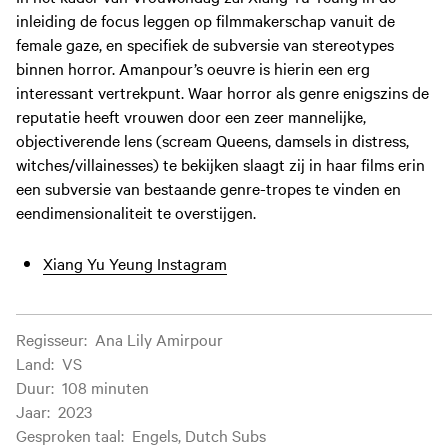
inleiding de focus leggen op filmmakerschap vanuit de
female gaze, en specifiek de subversie van stereotypes
binnen horror. Amanpour’s oeuvre is hierin een erg
interessant vertrekpunt. Waar horror als genre enigszins de
reputatie heeft vrouwen door een zeer mannelijke,
objectiverende lens (scream Queens, damsels in distress,
witches/villainesses) te bekijken slaagt zij in haar films erin
een subversie van bestaande genre-tropes te vinden en
eendimensionaliteit te overstijgen.
Xiang Yu Yeung Instagram
Filminformatie
Regisseur
:
Ana Lily Amirpour
Land
:
VS
Duur
:
108 minuten
Jaar
:
2023
Gesproken taal
:
Engels, Dutch Subs