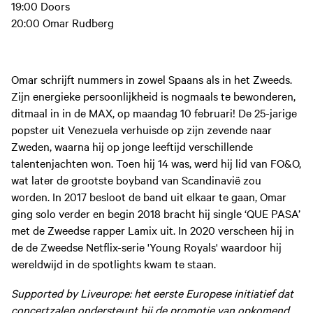
19:00 Doors
20:00 Omar Rudberg
Omar schrijft nummers in zowel Spaans als in het Zweeds.
Zijn energieke persoonlijkheid is nogmaals te bewonderen,
ditmaal in in de MAX, op maandag 10 februari! De 25-jarige
popster uit Venezuela verhuisde op zijn zevende naar
Zweden, waarna hij op jonge leeftijd verschillende
talentenjachten won. Toen hij 14 was, werd hij lid van FO&O,
wat later de grootste boyband van Scandinavië zou
worden. In 2017 besloot de band uit elkaar te gaan, Omar
ging solo verder en begin 2018 bracht hij single ‘QUE PASA’
met de Zweedse rapper Lamix uit. In 2020 verscheen hij in
de de Zweedse Netflix-serie 'Young Royals' waardoor hij
wereldwijd in de spotlights kwam te staan.
Supported by Liveurope: het eerste Europese initiatief dat
concertzalen ondersteunt bij de promotie van opkomend