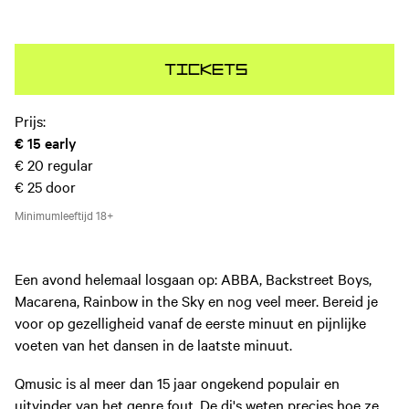
Tickets
Prijs:
€ 15
early
€ 20
regular
€ 25
door
Minimumleeftijd
18+
Een avond helemaal losgaan op: ABBA, Backstreet Boys,
Macarena, Rainbow in the Sky en nog veel meer. Bereid je
voor op gezelligheid vanaf de eerste minuut en pijnlijke
voeten van het dansen in de laatste minuut.
Qmusic is al meer dan 15 jaar ongekend populair en
uitvinder van het genre fout. De dj's weten precies hoe ze