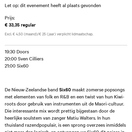
Let op: dit evenement heeft al plaats gevonden
Prijs:
€ 33,35
regular
Excl. € 4,50 (maand)/€ 25 (jaar) verplicht lidmaatschap.
19:30 Doors
20:00 Sven Cilliers
21:00 Six60
De Nieuw-Zeelandse band
Six60
maakt zomerse popsongs
met elementen van folk en R&B en een twist van hun Kiwi-
roots door gebruik van instrumenten uit de Maori-cultuur.
Die interessante mix wordt prettig bijgestaan door de
heerlijke soulstem van zanger Matiu Walters. In hun
thuisland razendpopulair, is een sprong overzees inmiddels
niet meer dan logisch, en ontvangen we Six60 dit najaar in