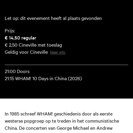
Let op: dit evenement heeft al plaats gevonden
Prijs:
€ 14,50
regular
€ 2,50
Cineville met toeslag
Geldig voor Cineville
Meer info
21:00 Doors
21:15 WHAM! 10 Days in China (2026)
In 1985 schreef WHAM! geschiedenis door als eerste
westerse popgroep op te treden in het communistische
China. De concerten van George Michael en Andrew