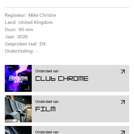
Filminformatie
Regisseur
:
Mike Christie
Land
:
United Kingdom
Duur
:
90 min
Jaar
:
2026
Gesproken taal
:
EN
Ondertiteling
:
-
Onderdeel van
Club Chrome
Onderdeel van
Film
Onderdeel van