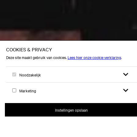
Open zoek
Open
Logo, naar home