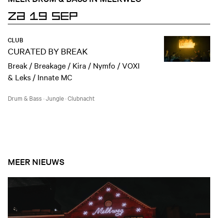
ZA 19 SEP
CLUB
CURATED BY BREAK
Break / Breakage / Kira / Nymfo / VOXI
& Leks / Innate MC
Drum & Bass
·
Jungle
·
Clubnacht
MEER NIEUWS
Open nieuws artikel