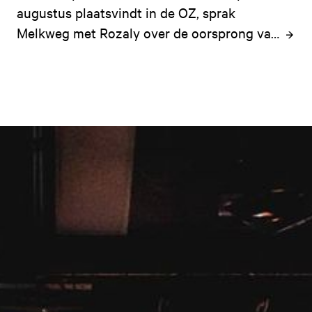
augustus plaatsvindt in de OZ, sprak 
Melkweg met Rozaly over de oorsprong van 
Carnival en de rol die de viering speelt in 
clubcultuur voor de Caribische diaspora.