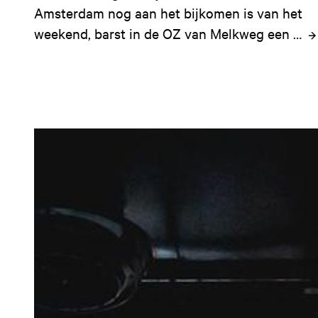
Amsterdam nog aan het bijkomen is van het 
weekend, barst in de OZ van Melkweg een 
onweersbui van breaks, bass en zweet los. 
We hebben het natuurlijk over de jungle van 
Cheeky Monday — Europa’s langstlopende 
wekelijkse drum-’n-bass-avond. Ter ere van 
het 20-jarig jubileum sprak Melkweg met 
mede-oprichter Loz over twee decennia aan 
muziek en community.