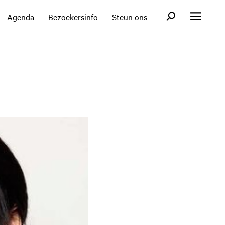
Open zoekformul
Agenda
Bezoekersinfo
Steun ons
Open menu