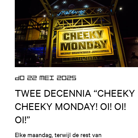
Open nieuws artikel
DO 22 MEI 2025
TWEE DECENNIA “CHEEKY
CHEEKY MONDAY! OI! OI!
OI!”
Elke maandag, terwijl de rest van 