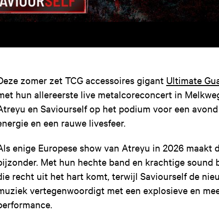
Deze zomer zet TCG accessoires gigant
Ultimate Gu
met hun allereerste live metalcoreconcert in Melkweg.
Atreyu en Saviourself op het podium voor een avond v
energie en een rauwe livesfeer.
Als enige Europese show van Atreyu in 2026 maakt d
bijzonder. Met hun hechte band en krachtige sound 
die recht uit het hart komt, terwijl Saviourself de ni
muziek vertegenwoordigt met een explosieve en mee
performance.