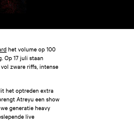
ard
het volume op 100
 Op 17 juli staan
ol zware riffs, intense
it het optreden extra
brengt Atreyu een show
euwe generatie heavy
slepende live