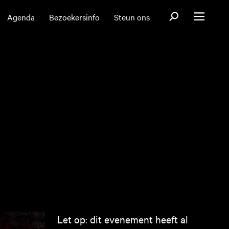
Open zoekformul
Agenda
Bezoekersinfo
Steun ons
Open menu
Let op: dit evenement heeft al