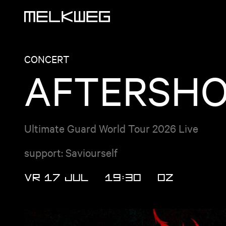
Logo, naar home
CONCERT
AFTERSHO
Ultimate Guard World Tour 2026 Live
support: Saviourself
VR 17 JUL
19:30
OZ