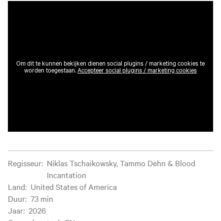
Om dit te kunnen bekijken dienen social plugins / marketing cookies te
worden toegestaan.
Accepteer social plugins / marketing cookies
Filminformatie
Regisseur
:
Niklas Tschaikowsky, Tammo Dehn & Blood
Incantation
Land
:
United States of America
Duur
:
73 min
Jaar
:
2026