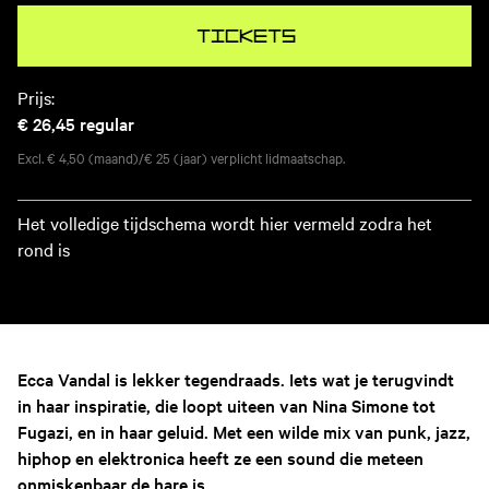
Tickets
Prijs:
€ 26,45
regular
Excl. € 4,50 (maand)/€ 25 (jaar) verplicht lidmaatschap.
Het volledige tijdschema wordt hier vermeld zodra het
rond is
Ecca Vandal is lekker tegendraads. Iets wat je terugvindt
in haar inspiratie, die loopt uiteen van Nina Simone tot
Fugazi, en in haar geluid. Met een wilde mix van punk, jazz,
hiphop en elektronica heeft ze een sound die meteen
onmiskenbaar de hare is.