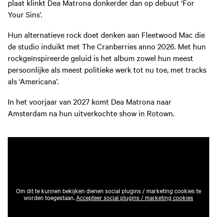
plaat klinkt Dea Matrona donkerder dan op debuut ‘For
Your Sins’.
Hun alternatieve rock doet denken aan Fleetwood Mac die
de studio induikt met The Cranberries anno 2026. Met hun
rockgeïnspireerde geluid is het album zowel hun meest
persoonlijke als meest politieke werk tot nu toe, met tracks
als ‘Americana’.
In het voorjaar van 2027 komt Dea Matrona naar
Amsterdam na hun uitverkochte show in Rotown.
Om dit te kunnen bekijken dienen social plugins / marketing cookies te
worden toegestaan.
Accepteer social plugins / marketing cookies