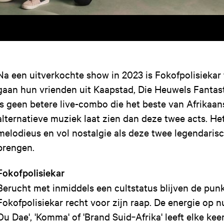
Na een uitverkochte show in 2023 is Fokofpolisiekar 
gaan hun vrienden uit Kaapstad, Die Heuwels Fantast
is geen betere live-combo die het beste van Afrikaan
alternatieve muziek laat zien dan deze twee acts. He
melodieus en vol nostalgie als deze twee legendari
brengen.
Fokofpolisiekar
Berucht met inmiddels een cultstatus blijven de pun
Fokofpolisiekar recht voor zijn raap. De energie op 
Ou Dae', 'Komma' of 'Brand Suid‑Afrika' leeft elke ke