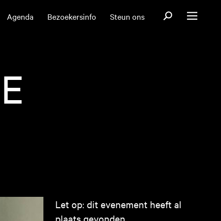
Open zoekformul
Agenda
Bezoekersinfo
Steun ons
Open menu
IE
Let op: dit evenement heeft al
plaats gevonden