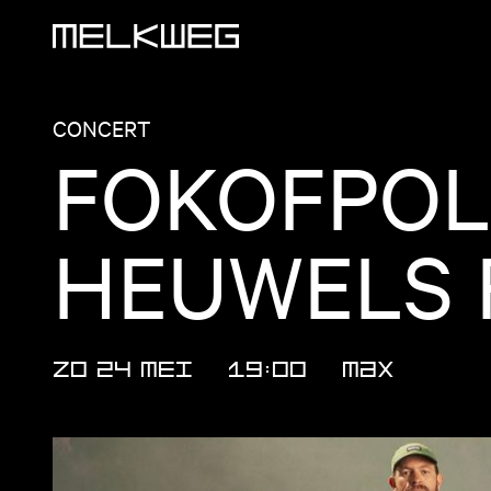
Logo, naar home
CONCERT
FOKOFPOLI
HEUWELS 
ZO 24 MEI
19:00
MAX