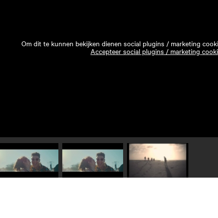
Om dit te kunnen bekijken dienen social plugins / marketing cook
Accepteer social plugins / marketing cook
Speel video 1 af
Speel video 2 af
Speel video 3 af