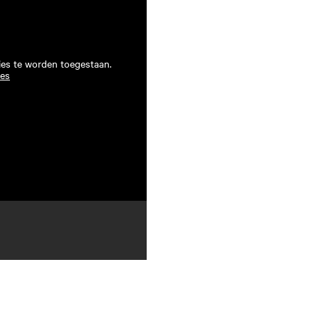
ies te worden toegestaan.
ies