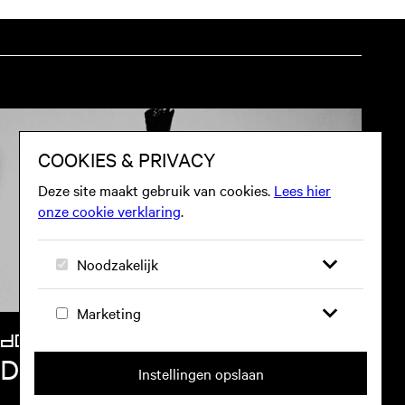
DO 15 OKT
DES ROCS