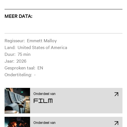
MEER DATA:
Filminformatie
Regisseur
:
Emmett Malloy
Land
:
United States of America
Duur
:
75 min
Jaar
:
2026
Gesproken taal
:
EN
Ondertiteling
:
-
Onderdeel van
Film
Onderdeel van