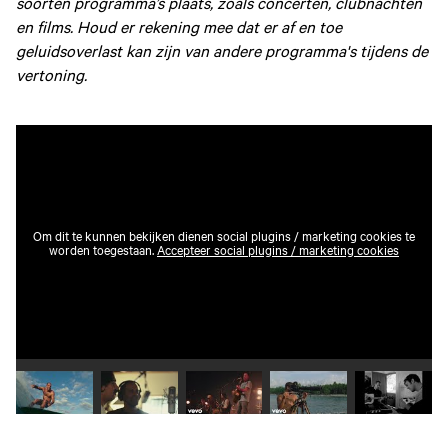
soorten programma’s plaats, zoals concerten, clubnachten
en films. Houd er rekening mee dat er af en toe
geluidsoverlast kan zijn van andere programma's tijdens de
vertoning.
Om dit te kunnen bekijken dienen social plugins / marketing cookies te
worden toegestaan.
Accepteer social plugins / marketing cookies
Speel video 1 af
Speel video 2 af
Speel video 3 af
Speel video 4 af
Speel vid