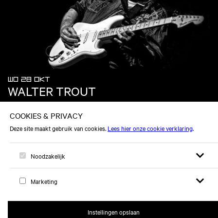
WO 28 OKT
WALTER TROUT
Open zoek
Open