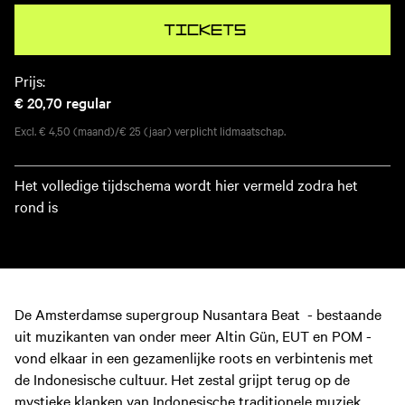
Tickets
Prijs:
€ 20,70
regular
Excl. € 4,50 (maand)/€ 25 (jaar) verplicht lidmaatschap.
Het volledige tijdschema wordt hier vermeld zodra het
rond is
De Amsterdamse supergroup Nusantara Beat - bestaande
uit muzikanten van onder meer Altin Gün, EUT en POM -
vond elkaar in een gezamenlijke roots en verbintenis met
de Indonesische cultuur. Het zestal grijpt terug op de
mystieke klanken van Indonesische traditionele muziek,