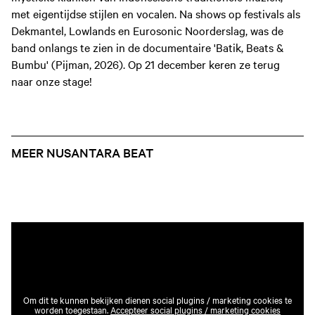
met eigentijdse stijlen en vocalen. Na shows op festivals als
Dekmantel, Lowlands en Eurosonic Noorderslag, was de
band onlangs te zien in de documentaire 'Batik, Beats &
Bumbu' (Pijman, 2026). Op 21 december keren ze terug
naar onze stage!
MEER NUSANTARA BEAT
Om dit te kunnen bekijken dienen social plugins / marketing cookies te
worden toegestaan.
Accepteer social plugins / marketing cookies