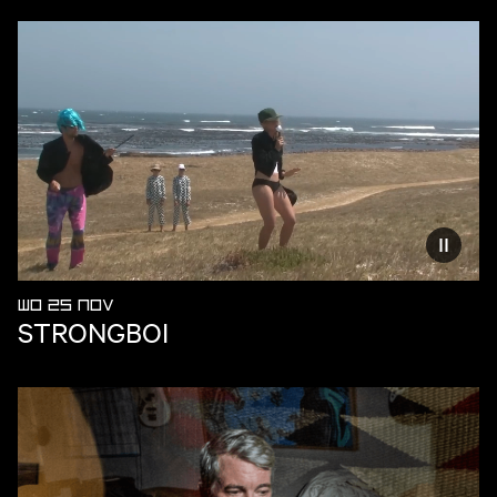
Vermind
WO 25 NOV
STRONGBOI