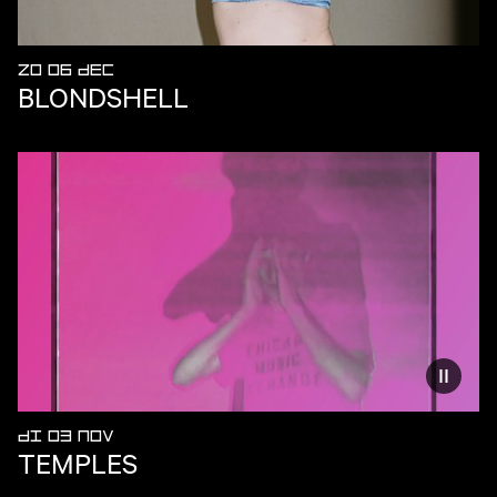
ZO 06 DEC
BLONDSHELL
Vermind
DI 03 NOV
TEMPLES