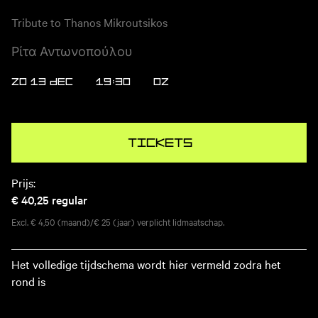
Tribute to Thanos Mikroutsikos
Ρίτα Αντωνοπούλου
ZO 13 DEC
19:30
OZ
Tickets
Prijs:
€ 40,25
regular
Excl. € 4,50 (maand)/€ 25 (jaar) verplicht lidmaatschap.
Het volledige tijdschema wordt hier vermeld zodra het
rond is