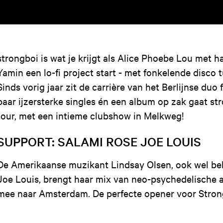
strongboi is wat je krijgt als Alice Phoebe Lou met h
Yamin een lo-fi project start - met fonkelende disco 
Sinds vorig jaar zit de carrière van het Berlijnse duo f
paar ijzersterke singles én een album op zak gaat str
tour, met een intieme clubshow in Melkweg!
SUPPORT: SALAMI ROSE JOE LOUIS
De Amerikaanse muzikant Lindsay Olsen, ook wel be
Joe Louis, brengt haar mix van neo-psychedelische
mee naar Amsterdam. De perfecte opener voor Stron