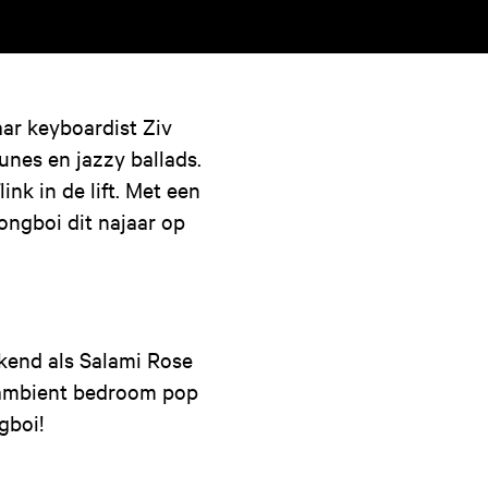
aar keyboardist Ziv
tunes en jazzy ballads.
link in de lift. Met een
ongboi dit najaar op
kend als Salami Rose
 ambient bedroom pop
gboi!