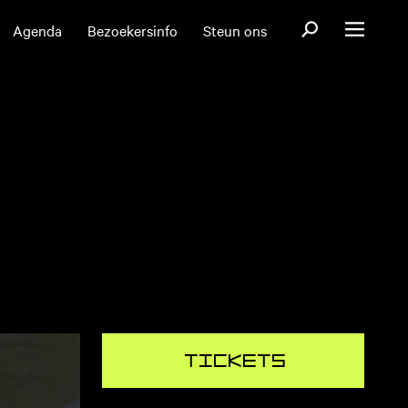
Open zoekformul
Agenda
Bezoekersinfo
Steun ons
Open menu
Tickets