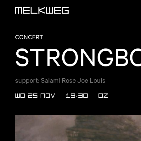
Logo, naar home
CONCERT
STRONGBO
support: Salami Rose Joe Louis
WO 25 NOV
19:30
OZ