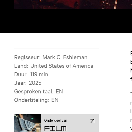
Filminformatie
Regisseur
:
Mark C. Eshleman
Land
:
United States of America
Duur
:
119 min
Jaar
:
2025
Gesproken taal
:
EN
Ondertiteling
:
EN
Onderdeel van
Film