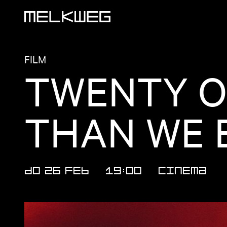
Logo, naar home
FILM
TWENTY O
THAN WE E
DO 26 FEB
19:00
CINEMA