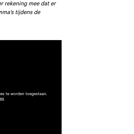
er rekening mee dat er
mma's tijdens de
ies te worden toegestaan.
ies