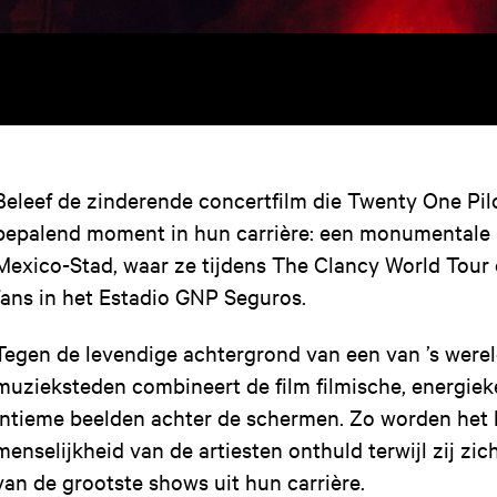
Beleef de zinderende concertfilm die Twenty One Pil
bepalend moment in hun carrière: een monumentale 
Mexico-Stad, waar ze tijdens The Clancy World Tour
fans in het Estadio GNP Seguros.
Tegen de levendige achtergrond van een van ’s were
muzieksteden combineert de film filmische, energie
intieme beelden achter de schermen. Zo worden het 
menselijkheid van de artiesten onthuld terwijl zij zi
van de grootste shows uit hun carrière.