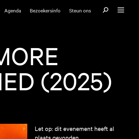
Open zoekformul
Agenda
Bezoekersinfo
Steun ons
Open menu
 MORE
ED (2025)
Let op: dit evenement heeft al
plaats gevonden