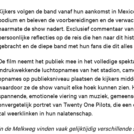
Kijkers volgen de band vanaf hun aankomst in Mexic
podium en beleven de voorbereidingen en de verwa
naarmate de show nadert. Exclusief commentaar van 
persoonlijke reflecties op de reis die hen naar dit hi
gebracht en de diepe band met hun fans die dit alles
De film neemt het publiek mee in het volledige spekt
Indrukwekkende luchtopnames van het stadion, came
opnames op publieksniveau plaatsen de kijkers midde
waardoor ze de show vanuit elke hoek kunnen zien. H
spannende, emotionele viering van muziek, gemeens
onvergetelijk portret van Twenty One Pilots, die een
zal weerklinken in hun nalatenschap.
In de Melkweg vinden vaak gelijktijdig verschillend