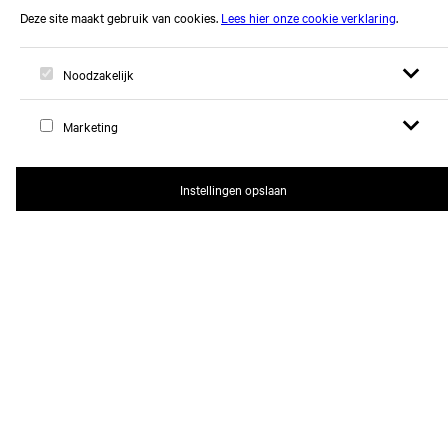
Open zoek
Open
Logo, naar home