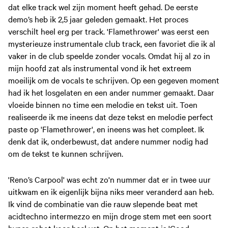
dat elke track wel zijn moment heeft gehad. De eerste
demo’s heb ik 2,5 jaar geleden gemaakt. Het proces
verschilt heel erg per track. 'Flamethrower'
was eerst een
mysterieuze instrumentale club track, een favoriet die ik al
vaker in de club speelde zonder vocals. Omdat hij al zo in
mijn hoofd zat als instrumental vond ik het extreem
moeilijk om de vocals te schrijven. Op een gegeven moment
had ik het losgelaten en een ander nummer gemaakt. Daar
vloeide binnen no time een melodie en tekst uit. Toen
realiseerde ik me ineens dat deze tekst en melodie perfect
paste op 'Flamethrower', en ineens was het compleet. Ik
denk dat ik, onderbewust, dat andere nummer nodig had
om de tekst te kunnen schrijven.
'Reno’s Carpool' was echt zo'n nummer dat er in twee uur
uitkwam en ik eigenlijk bijna niks meer veranderd aan heb.
Ik vind de combinatie van die rauw slepende beat met
acidtechno intermezzo en mijn droge stem met een soort