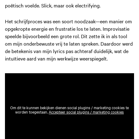
poëtisch voelde. Slick, maar ook electrifying.
Het schrijfproces was een soort noodzaak—een manier om
opgekropte energie en frustratie los te laten. Improvisatie
speelde bijvoorbeeld een grote rol. Dit zette ik in als tool
om mijn onderbewuste vrij te laten spreken. Daardoor werd
de betekenis van mijn lyrics pas achteraf duidelijk, wat de
intuïtieve aard van mijn werkwijze weerspiegelt.
Om dit te kunnen bekijken dienen social plugins / marketing cookies te
worden toegestaan.
Accepteer social plugins / marketing cookies