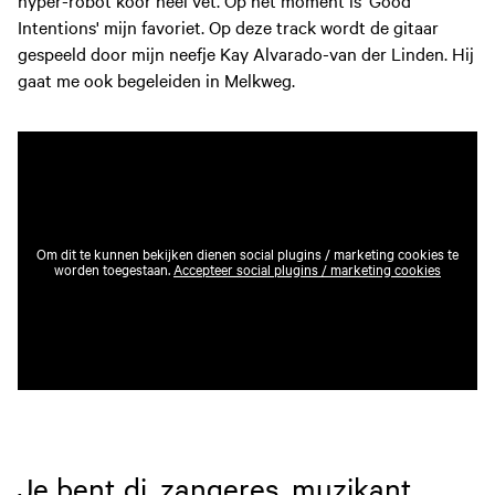
hyper-robot koor heel vet. Op het moment is 'Good
Intentions' mijn favoriet. Op deze track wordt de gitaar
gespeeld door mijn neefje Kay Alvarado-van der Linden. Hij
gaat me ook begeleiden in Melkweg.
Om dit te kunnen bekijken dienen social plugins / marketing cookies te
worden toegestaan.
Accepteer social plugins / marketing cookies
Je bent dj, zangeres, muzikant,