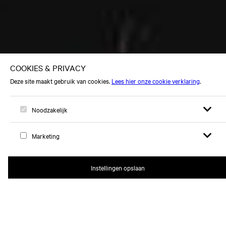
Open zoek
Open
Logo, naar home