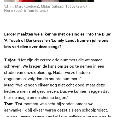
V.l.n.r.: Marc (toetsen), Midas (gitaar), Tuğçe (zang),
Floris (bas) & Tom (drums)
Eerder maakten we al kennis met de singles ‘Into the Blue’,
‘A Touch of Darkness’ en ‘Lonely Land’, kunnen jullie ons
iets vertellen over deze songs?
Tuğçe:
“Het zijn de eerste drie nummers die we samen
schreven. We kregen de kans om ze op te nemen in een
studio van onze opleiding. Nadat we ze hadden
opgenomen, volgden de andere nummers.”
Marc:
“We kenden elkaar nog niet echt goed, maar deze
liedjes waren snel geschreven. Dus we kunnen zeggen dat
hier de magie en de chemie begon.”
Tom:
“Dat moment was echt bijzonder, omdat we
aanvankelijk bij elkaar waren gezet als een schoolproject.
Je werd gewoon samengesteld met willekeurige mensen. En