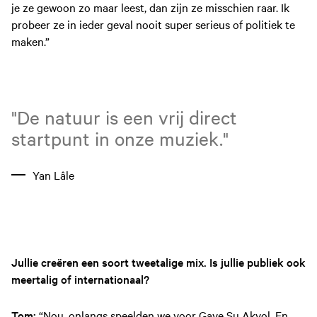
je ze gewoon zo maar leest, dan zijn ze misschien raar. Ik
probeer ze in ieder geval nooit super serieus of politiek te
maken.”
"De natuur is een vrij direct
startpunt in onze muziek."
Yan Lâle
Jullie creëren een soort tweetalige mix. Is jullie publiek ook
meertalig of internationaal?
Tom:
“Nou, onlangs speelden we voor Gaye Su Akyol. En