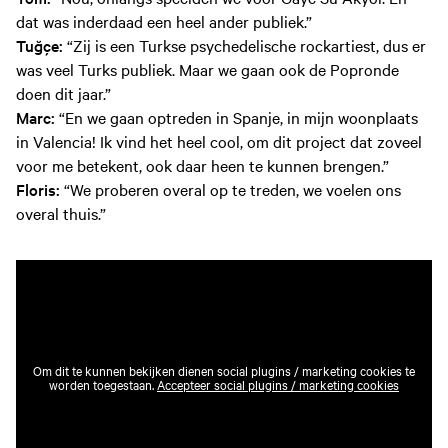
dat was inderdaad een heel ander publiek.”
Tuğçe:
“Zij is een Turkse psychedelische rockartiest, dus er
was veel Turks publiek. Maar we gaan ook de Popronde
doen dit jaar.”
Marc:
“En we gaan optreden in Spanje, in mijn woonplaats
in Valencia! Ik vind het heel cool, om dit project dat zoveel
voor me betekent, ook daar heen te kunnen brengen.”
Floris:
“We proberen overal op te treden, we voelen ons
overal thuis.”
Om dit te kunnen bekijken dienen social plugins / marketing cookies te
worden toegestaan.
Accepteer social plugins / marketing cookies