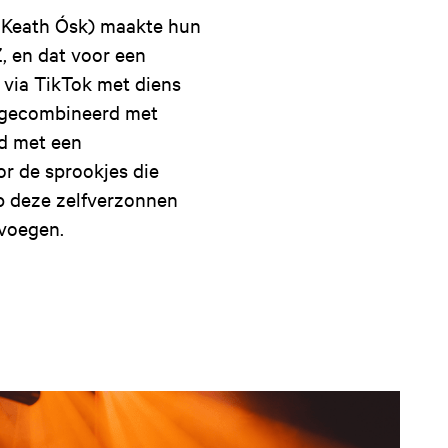
m Keath Ósk) maakte hun
 en dat voor een
 via TikTok met diens
er gecombineerd met
d met een
or de sprookjes die
op deze zelfverzonnen
 voegen.