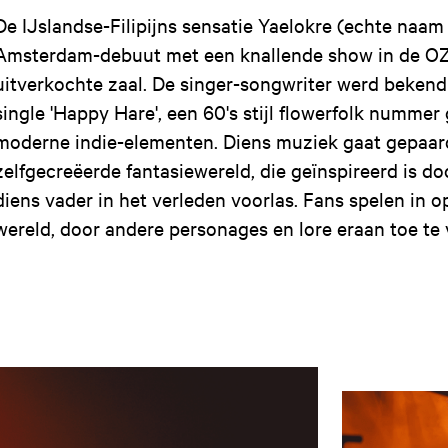
De IJslandse-Filipijns sensatie Yaelokre (echte naa
Amsterdam-debuut met een knallende show in de OZ,
uitverkochte zaal. De singer-songwriter werd bekend
single 'Happy Hare', een 60's stijl flowerfolk numm
moderne indie-elementen. Diens muziek gaat gepaar
zelfgecreëerde fantasiewereld, die geïnspireerd is do
diens vader in het verleden voorlas. Fans spelen in 
wereld, door andere personages en lore eraan toe te