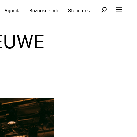
Open zoekformul
Agenda
Bezoekersinfo
Steun ons
Open menu
EUWE