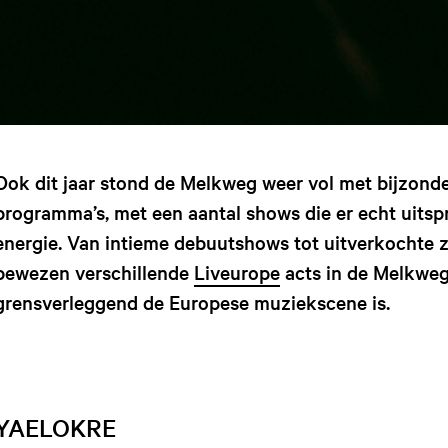
Ook dit jaar stond de Melkweg weer vol met bijzond
programma’s, met een aantal shows die er echt uitsp
energie. Van intieme debuutshows tot uitverkochte za
bewezen verschillende
Liveurope
acts in de Melkweg
grensverleggend de Europese muziekscene is.
YAELOKRE