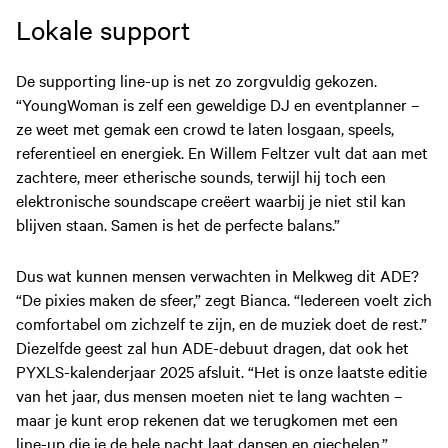
Lokale support
De supporting line-up is net zo zorgvuldig gekozen.
“YoungWoman is zelf een geweldige DJ en eventplanner –
ze weet met gemak een crowd te laten losgaan, speels,
referentieel en energiek. En Willem Feltzer vult dat aan met
zachtere, meer etherische sounds, terwijl hij toch een
elektronische soundscape creëert waarbij je niet stil kan
blijven staan. Samen is het de perfecte balans.”
Dus wat kunnen mensen verwachten in Melkweg dit ADE?
“De pixies maken de sfeer,” zegt Bianca. “Iedereen voelt zich
comfortabel om zichzelf te zijn, en de muziek doet de rest.”
Diezelfde geest zal hun ADE-debuut dragen, dat ook het
PYXLS-kalenderjaar 2025 afsluit. “Het is onze laatste editie
van het jaar, dus mensen moeten niet te lang wachten –
maar je kunt erop rekenen dat we terugkomen met een
line-up die je de hele nacht laat dansen en giechelen.”