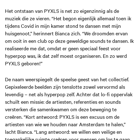
Het ontstaan van PYXLS is net zo eigenzinnig als de
muziek die ze vieren. “Het begon eigenlijk allemaal toen ik
tijdens Covid in mijn kamer stond te dansen met mijn
huisgenoot,” herinnert Bianca zich. “We droomden ervan
om ooit in een club op deze geweldige sounds te dansen. Ik
realiseerde me dat, omdat er geen speciaal feest voor
hyperpop was, ik dat zelf moest organiseren. En zo werd
PYXLS geboren!”
De naam weerspiegelt de speelse geest van het collectief.
Gepixeleerde beelden zijn tenslotte zowel vervormd als
levendig – net als hyperpop zelf. Achter dat lo-fi oppervlak
schuilt een missie: de artiesten, referenties en sounds
versterken die samenkwamen om deze beweging te
creëren. “Kort antwoord: PYXLS is een excuus om de
artiesten van wie we houden naar Amsterdam te halen,”
lacht Bianca. “Lang antwoord: we willen een veilige en
toegankelijke ruimte creëren voor mensen om los te gaan