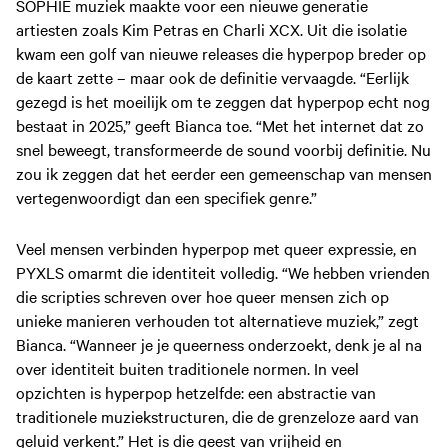
SOPHIE muziek maakte voor een nieuwe generatie
artiesten zoals Kim Petras en Charli XCX. Uit die isolatie
kwam een golf van nieuwe releases die hyperpop breder op
de kaart zette – maar ook de definitie vervaagde. “Eerlijk
gezegd is het moeilijk om te zeggen dat hyperpop echt nog
bestaat in 2025,” geeft Bianca toe. “Met het internet dat zo
snel beweegt, transformeerde de sound voorbij definitie. Nu
zou ik zeggen dat het eerder een gemeenschap van mensen
vertegenwoordigt dan een specifiek genre.”
Veel mensen verbinden hyperpop met queer expressie, en
PYXLS omarmt die identiteit volledig. “We hebben vrienden
die scripties schreven over hoe queer mensen zich op
unieke manieren verhouden tot alternatieve muziek,” zegt
Bianca. “Wanneer je je queerness onderzoekt, denk je al na
over identiteit buiten traditionele normen. In veel
opzichten is hyperpop hetzelfde: een abstractie van
traditionele muziekstructuren, die de grenzeloze aard van
geluid verkent.” Het is die geest van vrijheid en