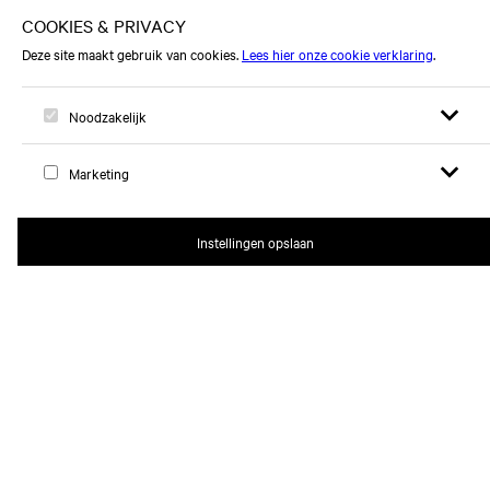
Open zoek
Open
Logo, naar home