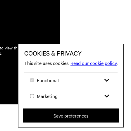
o view this.
s