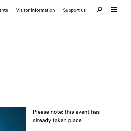
Open search fo
ents
Visitor information
Support us
Open menu
Please note: this event has
already taken place