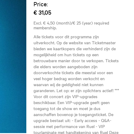
Price:
€ 31,05
Excl. € 4,50 (month)/€ 25 (year) required
membership.
Alle tickets voor dit programma zijn
uitverkocht. Op de website van Ticketmaster
bieden we kaartkopers die verhinderd zijn de
mogelijkheid om hun tickets op een
betrouwbare manier door te verkopen. Tickets
die elders worden aangeboden zijn
doorverkochte tickets die meestal voor een
veel hoger bedrag worden verkocht en
waarvan wij de geldigheid niet kunnen
garanderen. Let op: er zijn oplichters actief! ***
Voor dit concert zijn VIP-upgrades
beschikbaar. Een VIP-upgrade geeft geen
toegang tot de show en moet je dus
aanschaffen bovenop je toegangsticket. De
upgrade bestaat uit: - Early access - Q&A-
sessie met performance van Ruel - VIP
tourlaminate met handtekening van Ruel Deze