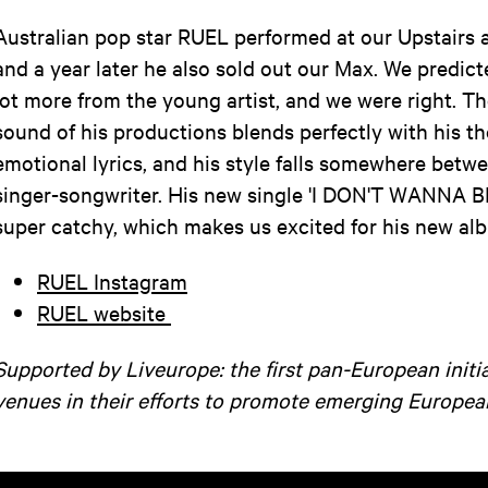
Australian pop star RUEL performed at our Upstairs at 
and a year later he also sold out our Max. We predic
lot more from the young artist, and we were right. T
sound of his productions blends perfectly with his t
emotional lyrics, and his style falls somewhere bet
singer-songwriter. His new single 'I DON'T WANNA BE
super catchy, which makes us excited for his new albu
RUEL Instagram
RUEL website
Supported by Liveurope: the first pan-European initi
venues in their efforts to promote emerging Europea