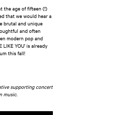
the age of fifteen (!)
ted that we would hear a
he brutal and unique
houghtful and often
ween modern pop and
 LIKE YOU' is already
m this fall!
ative supporting concert
n music.