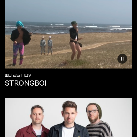
Vermind
WO 25 NOV
STRONGBOI