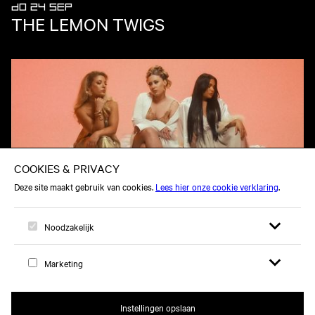
DO 24 SEP
THE LEMON TWIGS
ZA 05 SEP
OGENE
Open zoekfor
Open me