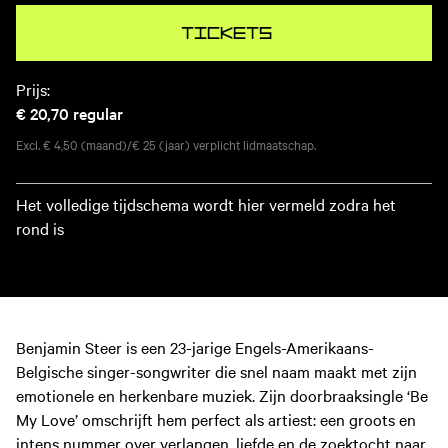
Tickets
Prijs:
€ 20,70
regular
Excl. € 4,50 (maand)/€ 25 (jaar) verplicht lidmaatschap.
Het volledige tijdschema wordt hier vermeld zodra het
rond is
Benjamin Steer is een 23-jarige Engels-Amerikaans-
Belgische singer-songwriter die snel naam maakt met zijn
emotionele en herkenbare muziek. Zijn doorbraaksingle ‘Be
My Love’ omschrijft hem perfect als artiest: een groots en
intens nummer over verlangen, liefde en de zoektocht naar